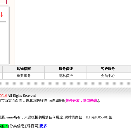
购物指南
服务保证
客户服务
重要事务
隐私保护
会员中心
發網
All Rights Reserved
市白雲區白雲大道北638號斜對面自編6號
(
暂停开放，请勿来访
.).
Sanrio所有，未經授權勿用於任何用途. 網站備案號：ICP備10055481號.
[
分类信息
]
[
尊百网
]
更多
客服：